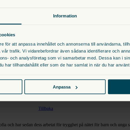
 dyslektiker är mycket duktiga på att se och förstå sammanhang och på at
s utan att för den sakens skull negligera utmaningarna med dyslexi. Men 
Information
ntifierar sig med sina svårigheter.
cookies
e för att anpassa innehållet och annonserna till användarna, tillh
nds* medborgare att skicka sin dyslexistyrka till oss på Stiftelsen. Vi f
gt fin affisch som visar att dyslexi är så mycket mer än bara läs-och skr
vår trafik. Vi vidarebefordrar även sådana identifierare och anna
nnons- och analysföretag som vi samarbetar med. Dessa kan i sin
har tillhandahållit eller som de har samlat in när du har använt 
. Landet har en egen flagga och nationalsång som heter Skriver i Granit 
lexialands Facebooksida.
Anpassa
Tillbaka
ofia och har sedan dess arbetat för trygghet på nätet för barn och unga 