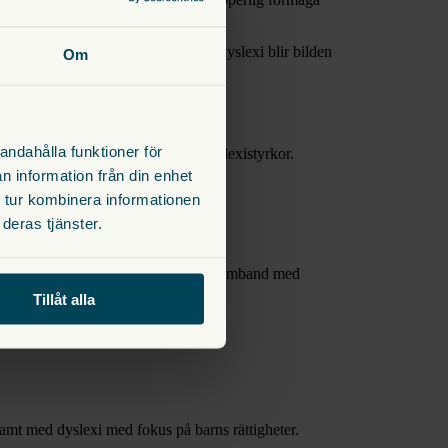
t tänka tredimensionellt.
om vi endast problematiserar kring dyslexi blir bilden
Om
andahålla funktioner för
ick in många svar med lika många dyslexistyrkor.
ivsvårigheter.
n information från din enhet
 tur kombinera informationen
deras tjänster.
(finns på spotify). Landet startade i samband med
Tillåt alla
samt med dyslexi med fokus på barns rättigheter.