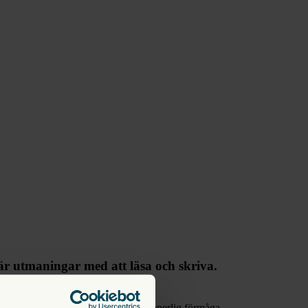
bär utmaningar med att läsa och skriva.
and annat har många dyslektiker en ypperlig förmåga