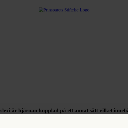
lexi är hjärnan kopplad på ett annat sätt vilket inne
ersity visar att dessa kopplingar medför många styrkor och fördelar. Bl