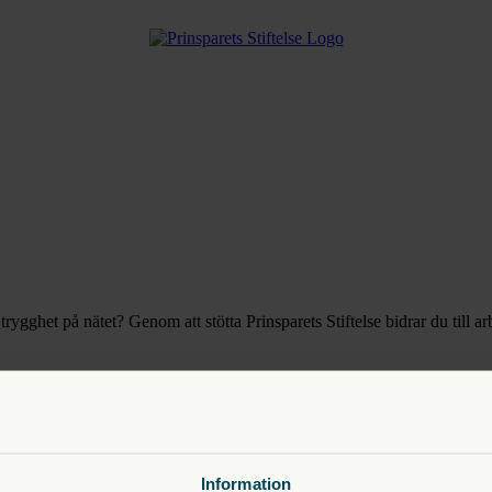
trygghet på nätet? Genom att stötta Prinsparets Stiftelse bidrar du till ar
t spara i fonden kan du spara till dig själv, samtidigt som du är med och 
Information