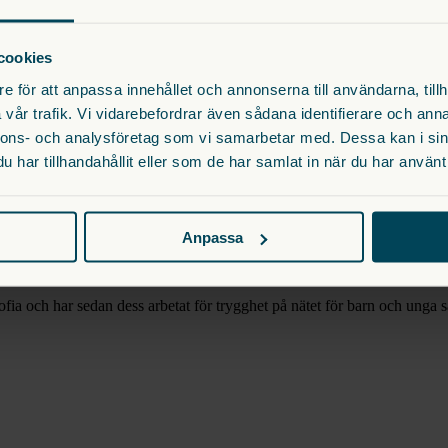
cookies
23 671 87 61. Ingen gåva är för liten.
e för att anpassa innehållet och annonserna till användarna, tillh
vår trafik. Vi vidarebefordrar även sådana identifierare och anna
nnons- och analysföretag som vi samarbetar med. Dessa kan i sin
har tillhandahållit eller som de har samlat in när du har använt 
ntakta oss via
hello@prinsparetsstiftelse.se
att vara sig själva!
Anpassa
ofia och har sedan dess arbetat för trygghet på nätet för barn och unga 