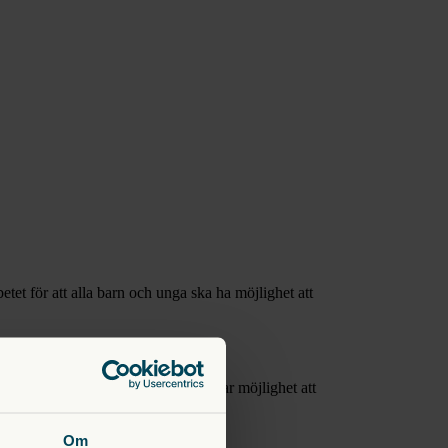
betet för att alla barn och unga ska ha möjlighet att
bidrar till en värld där alla barn har möjlighet att
Om