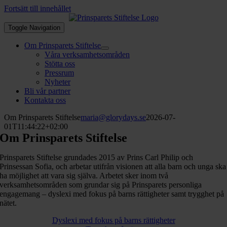
Fortsätt till innehållet
Toggle Navigation
Om Prinsparets Stiftelse
Våra verksamhetsområden
Stötta oss
Pressrum
Nyheter
Bli vår partner
Kontakta oss
Om Prinsparets Stiftelse
maria@glorydays.se
2026-07-
01T11:44:22+02:00
Om Prinsparets Stiftelse
Prinsparets Stiftelse grundades 2015 av Prins Carl Philip och
Prinsessan Sofia, och arbetar utifrån visionen att alla barn och unga ska
ha möjlighet att vara sig själva. Arbetet sker inom två
verksamhetsområden som grundar sig på Prinsparets personliga
engagemang – dyslexi med fokus på barns rättigheter samt trygghet på
nätet.
Dyslexi med fokus på barns rättigheter