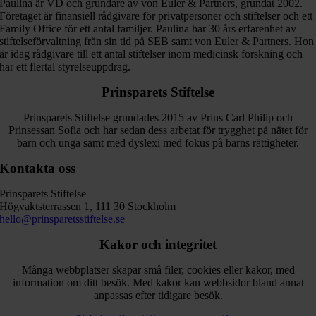
Paulina är VD och grundare av von Euler & Partners, grundat 2002.
Företaget är finansiell rådgivare för privatpersoner och stiftelser och ett
Family Office för ett antal familjer. Paulina har 30 års erfarenhet av
stiftelseförvaltning från sin tid på SEB samt von Euler & Partners. Hon
är idag rådgivare till ett antal stiftelser inom medicinsk forskning och
har ett flertal styrelseuppdrag.
Prinsparets Stiftelse
Prinsparets Stiftelse grundades 2015 av Prins Carl Philip och
Prinsessan Sofia och har sedan dess arbetat för trygghet på nätet för
barn och unga samt med dyslexi med fokus på barns rättigheter.
Kontakta oss
Prinsparets Stiftelse
Högvaktsterrassen 1, 111 30 Stockholm
hello@prinsparetsstiftelse.se
Kakor och integritet
Många webbplatser skapar små filer, cookies eller kakor, med
information om ditt besök. Med kakor kan webbsidor bland annat
anpassas efter tidigare besök.