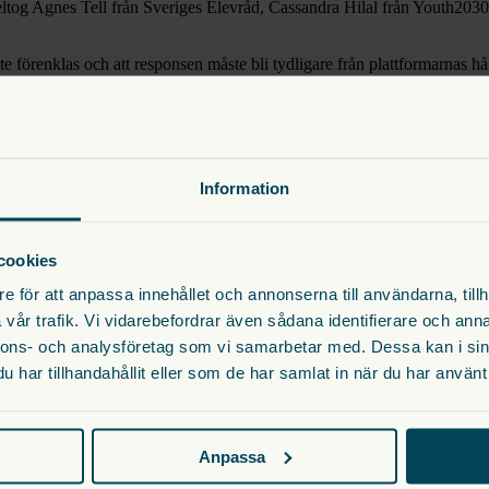
ltog Agnes Tell från Sveriges Elevråd, Cassandra Hilal från Youth2030,
 förenklas och att responsen måste bli tydligare från plattformarnas h
onades särskilt att även om ett anmält inlägg inte i stunden bryter mot pl
rna förändras.
ing Foundation där vi pratade om hur gapet i kunskap mellan barn och
acer Group hos Dataspelsbranschen, där vi pratade om vårt samarbete 
 säkerställer barn och ungas trygghet.
Information
 trygghet tillsammans med bland andra myndigheter, civilsamhälle och pl
 inte inskränker deras rättigheter.
cookies
e för att anpassa innehållet och annonserna till användarna, tillh
att alla barn får rätt stöd i tid, och vad som krävs för en mer likvärdig
vår trafik. Vi vidarebefordrar även sådana identifierare och anna
al mellan: Ann-Charlotte Gavelin Rydman, Förbundsordförande, Sveriges
nnons- och analysföretag som vi samarbetar med. Dessa kan i sin
r och doktorand i språkdidaktik, Stockholm stad Samtalet modererades
har tillhandahållit eller som de har samlat in när du har använt 
 i lärarutbildningarna, för att kunna säkerställa jämlikhet landet över –
Anpassa
at i ett seminarium om barns rätt till hjälpmedel där vår verksamhetsc
lla potential. Almedalsveckan visar tydligt att arbetet med trygghet på nät