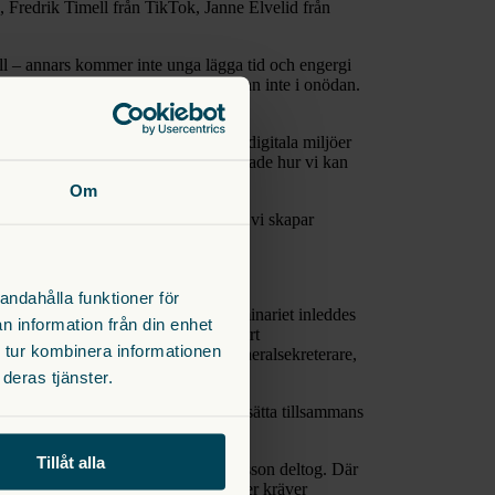
 Fredrik Timell från TikTok, Janne Elvelid från
åll – annars kommer inte unga lägga tid och engergi
attformens riktlinjer, så är en anmälan inte i onödan.
 vuxna när det kommer till ungas digitala miljöer
Tryggare spelvärldar, och diskuterade hur vi kan
Om
attformar, där fokus låg på dels hur vi skapar
andahålla funktioner för
 och evidensbaserad undervisning. Seminariet inleddes
n information från din enhet
 skolledare Gustav Blix, Policyexpert
 tur kombinera informationen
 av Lovisa Fhager Logothetis, generalsekreterare,
deras tjänster.
 ett samtal vi ser fram emot att fortsätta tillsammans
Tillåt alla
hef inom dyslexiområdet Micaela Jonsson deltog. Där
et och för dyslexi och barns rättigheter kräver