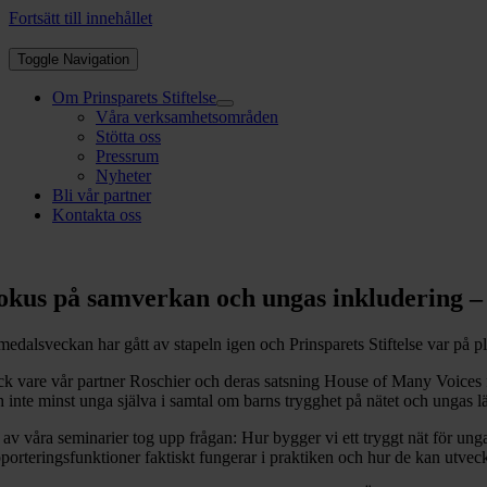
Fortsätt till innehållet
Toggle Navigation
Om Prinsparets Stiftelse
Våra verksamhetsområden
Stötta oss
Pressrum
Nyheter
Bli vår partner
Kontakta oss
okus på samverkan och ungas inkludering – 
edalsveckan har gått av stapeln igen och Prinsparets Stiftelse var på pla
ck vare vår partner Roschier och deras satsning House of Many Voices fi
h inte minst unga själva i samtal om barns trygghet på nätet och ungas l
t av våra seminarier tog upp frågan: Hur bygger vi ett tryggt nät för un
pporteringsfunktioner faktiskt fungerar i praktiken och hur de kan utvec