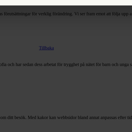
förutsättningar för verklig förändring. Vi ser fram emot att följa upp all
Tillbaka
ofia och har sedan dess arbetat för trygghet på nätet för barn och unga 
 om ditt besök. Med kakor kan webbsidor bland annat anpassas efter tid