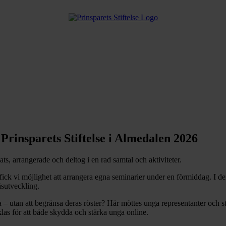
Prinsparets Stiftelse i Almedalen 2026
ts, arrangerade och deltog i en rad samtal och aktiviteter.
ck vi möjlighet att arrangera egna seminarier under en förmiddag. I dem
äsutveckling.
ga – utan att begränsa deras röster? Här möttes unga representanter och 
klas för att både skydda och stärka unga online.