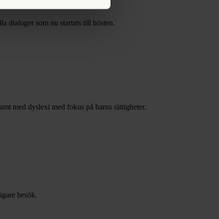
a dialoger som nu startats till hösten.
samt med dyslexi med fokus på barns rättigheter.
igare besök.