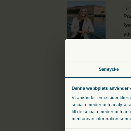
-Ja
Pr
kom
st
Medlemmarna i Advisory
Johan Winnerblad
,
Samtycke
Daniella Waldfogel
Bengt Maunsbach
, 
Denna webbplats använder 
Måns Molander
, di
Vi använder enhetsidentifierar
sociala medier och analysera 
Arbetet i Prinsparets St
till de sociala medier och a
personliga engagemang – 
med annan information som du 
Dyslexi och läskunskap hä