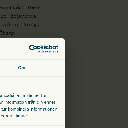
emot vårt arbete.
juda rådgivande
syfte att främja
Öberg.
Om
andahålla funktioner för
n information från din enhet
ar sig på Prinsparets
 tur kombinera informationen
het på nätet.
deras tjänster.
 Stiftelse arbetar därför