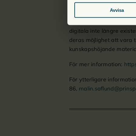
läsfrämjande, för att säke
Avvisa
Trygghet på nätet hänger 
digitala inte längre exist
deras möjlighet att vara 
kunskapshöjande material 
För mer information:
http
För ytterligare informati
86,
malin.saflund@prinspa