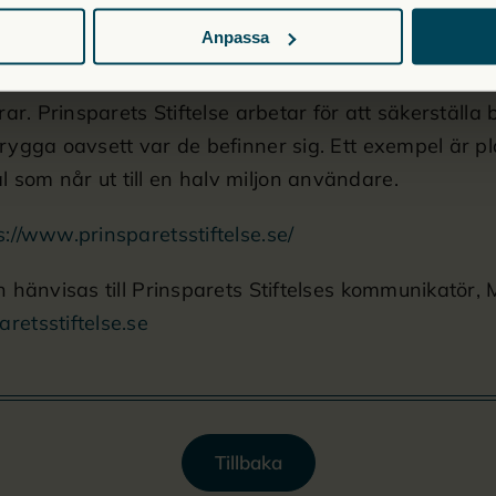
rställa att fler kan delta i det demokratiska samtalet
Anpassa
ihop med att barn idag lever ett liv där gränsen me
erar. Prinsparets Stiftelse arbetar för att säkerställa
trygga oavsett var de befinner sig. Ett exempel är pl
som når ut till en halv miljon användare.
s://www.prinsparetsstiftelse.se/
on hänvisas till Prinsparets Stiftelses kommunikatör,
retsstiftelse.se
Tillbaka