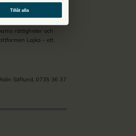
.
Tillåt alla
llan det fysiska och det
 barns rättigheter och
attformen Lajka – ett
 Malin Säflund, 0735 36 37