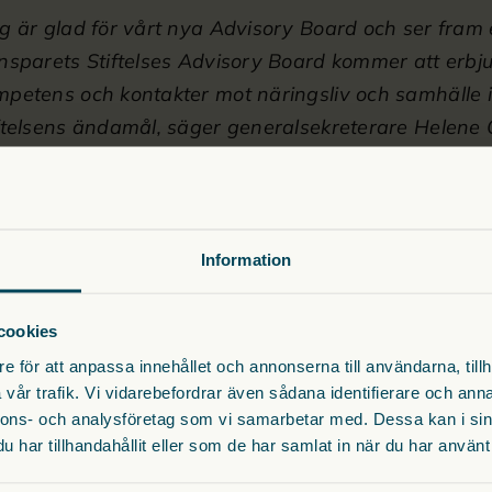
g är glad för vårt nya Advisory Board och ser fram 
insparets Stiftelses Advisory Board kommer att erb
petens och kontakter mot näringsliv och samhälle i 
iftelsens ändamål, säger generalsekreterare Helene 
 Board är:
 partner – Advokatfirman Vinge
Information
, VD – Stockholms Handelskammare
Senior Partner – Altor Equity Partners
cookies
rektör – Human Rights Watch, Norden
e för att anpassa innehållet och annonserna till användarna, tillh
vår trafik. Vi vidarebefordrar även sådana identifierare och anna
iftelse sker inom två verksamhetsområden som grund
nnons- och analysföretag som vi samarbetar med. Dessa kan i sin
dyslexi med fokus på barns rättigheter samt trygg
har tillhandahållit eller som de har samlat in när du har använt 
nger ihop med demokratiska rättigheter. Prinsparets